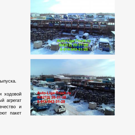
выпуска.
и ходовой
ый агрегат
ачество и
еют пакет