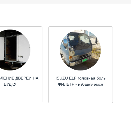
Денис
Комсомольск-на-Амуре
в день оплаты.
Заказ выполнен быстро и качествен
24.04.2019
ЛЕНИЕ ДВЕРЕЙ НА
ISUZU ELF головная боль
БУДКУ
ФИЛЬТР - избавляемся