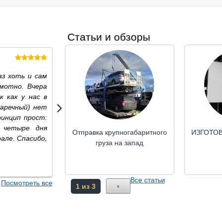
Статьи и обзоры
Александр Стриков
Комсомольск-на-амуре
аз хоть и сам
Отвечают оперативно, отгружено на ТК 
мотно. Вчера
03.06.2019
к как у нас в
Заречный) нет
ринцип прост:
 четыре дня
Отправка крупногабаритного
ИЗГОТОВ
але. Спасибо,
груза на запад
Все статьи
Посмотреть все
1 из 3
›