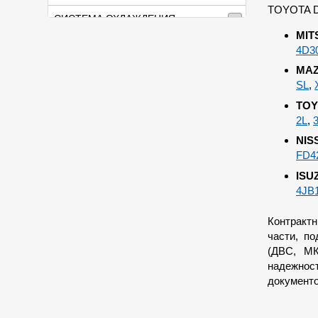
TOYOTA D
СИСТЕМА ОХЛАЖДЕНИЯ,
ОТОПЛЕНИЯ
MIT
4D3
СИСТЕМА ПИТАНИЯ
MAZ
SL
,
СЦЕПЛЕНИЕ
TOY
ТОРМОЗА
2L
,
NIS
ТРАНСМИССИЯ
FD4
ЭЛЕКТРООБОРУДОВАНИЕ
ISU
4JB
Контракт
части, по
(ДВС, МК
надежнос
документо