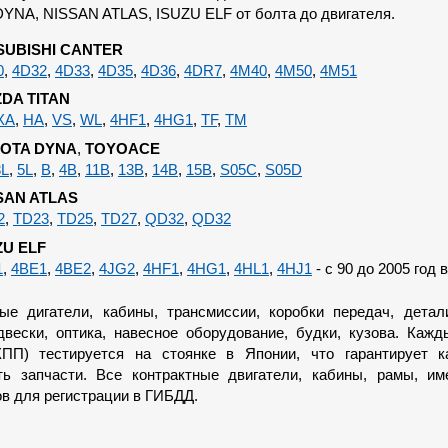
YNA, NISSAN ATLAS, ISUZU ELF от болта до двигателя.
SUBISHI CANTER
0
,
4D32
,
4D33
,
4D35
,
4D36
,
4DR7
,
4M40
,
4M50
,
4M51
DA TITAN
XA
,
HA
,
VS
,
WL
,
4HF1
,
4HG1
,
TF
,
TM
OTA DYNA
,
TOYOACE
3L
,
5L
,
B
,
4B
,
11B
,
13B
,
14B
,
15B
,
S05C
,
S05D
SAN ATLAS
2
,
TD23
,
TD25
,
TD27
,
QD32
,
QD32
ZU ELF
1
,
4BE1
,
4BE2
,
4JG2
,
4HF1
,
4HG1
,
4HL1
,
4HJ1
- с 90 до 2005 год 
ные дигатели, кабины, трансмиссии, коробки передач, детал
двески, оптика, навесное оборудование, будки, кузова. Кажд
ПП) тестируется на стоянке в Японии, что гарантирует к
ть запчасти. Все контрактные двигатели, кабины, рамы, им
в для регистрации в ГИБДД.