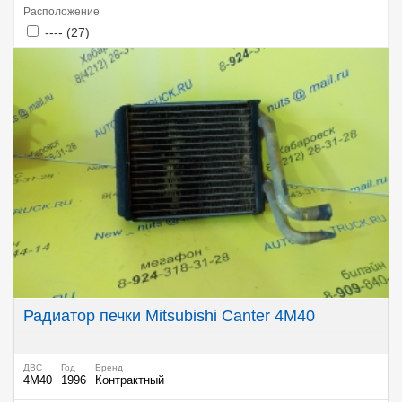
Расположение
Apply ---- filter
Apply ---- filter
---- (27)
Радиатор печки Mitsubishi Canter 4M40
ДВС
Год
Бренд
4M40
1996
Контрактный