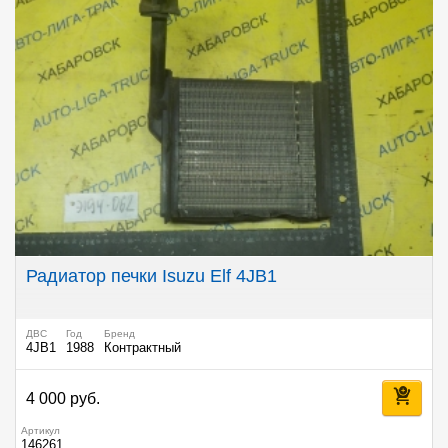
Радиатор печки Isuzu Elf 4JB1
ДВС
Год
Бренд
4JB1
1988
Контрактный
4 000 руб.
Артикул
146261