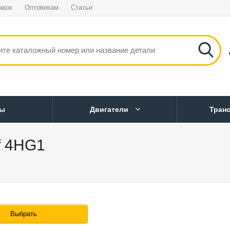
авок
Оптовикам
Статьи
ны
Двигатели
Тран
lf 4HG1