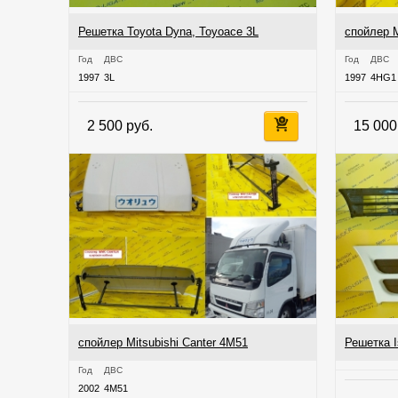
Решетка Toyota Dyna, Toyoace 3L
спойлер 
Год
ДВС
Год
ДВС
1997
3L
1997
4HG1
2 500 руб.
15 000
спойлер Mitsubishi Canter 4M51
Решетка I
Год
ДВС
2002
4M51