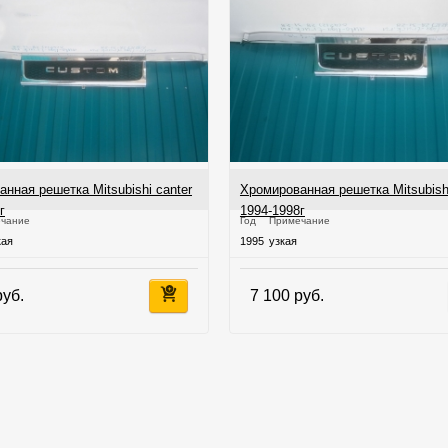
нная решетка Mitsubishi canter
Хромированная решетка Mitsubishi
г
1994-1998г
чание
Год
Примечание
кая
1995
узкая
руб.
7 100 руб.