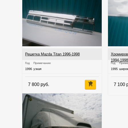
Решетка Mazda Titan 1996-1998
Хромирова
1994-1998
Год
Примечание
Год
Приме
1996
узкая
1995
широ
7 800 руб.
7 100 