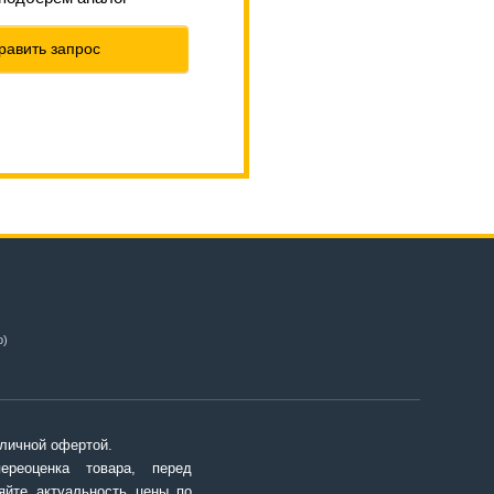
равить запрос
о)
личной офертой.
переоценка товара, перед
яйте актуальность цены по