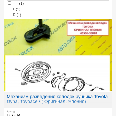
Apply ---- filter
Apply ---- filter
---- (1)
Apply L filter
Apply L filter
L (1)
Apply R filter
Apply R filter
R (1)
Механизм разведения колодок ручника Toyota
Dyna, Toyoace / ( Оригинал, Япония)
Бренд
TOYOTA