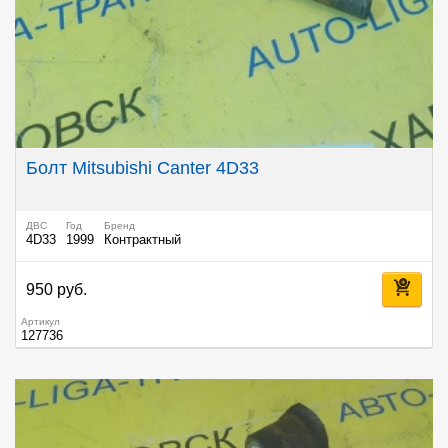
Болт Mitsubishi Canter 4D33
ДВС
Год
Бренд
4D33
1999
Контрактный
950 руб.
Артикул
127736