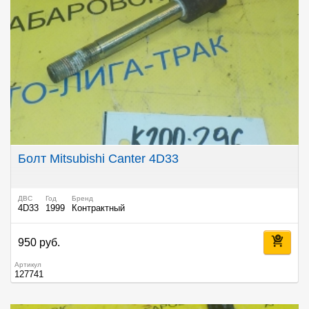
Болт Mitsubishi Canter 4D33
ДВС
Год
Бренд
4D33
1999
Контрактный
950 руб.
Артикул
127741