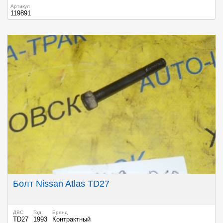
Артикул
119891
Болт Nissan Atlas TD27
ДВС
Год
Бренд
TD27
1993
Контрактный