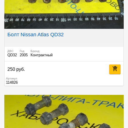
Болт Nissan Atlas QD32
ДВС
Год
Бренд
QD32
2005
Контрактный
250 руб.
Артикул
114826