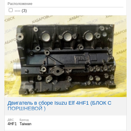
Расположение
Apply ---- filter
Apply ---- filter
---- (3)
Двигатель в сборе Isuzu Elf 4HF1 (БЛОК С
ПОРШНЕВОЙ )
ДВС
Бренд
4HF1
Taiwan