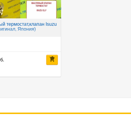
й термостат,клапан Isuzu
Оригинал, Япония)
б.