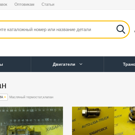
авок
Оптовикам
Статьи
ны
Двигатели
Тран
ан
МА
Масляный термостат,клапан