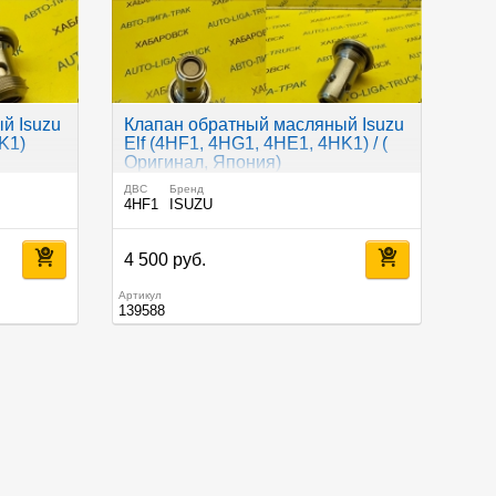
й Isuzu
Клапан обратный масляный Isuzu
K1)
Elf (4HF1, 4HG1, 4HE1, 4HK1) / (
Оригинал, Япония)
ДВС
Бренд
4HF1
ISUZU
4 500 руб.
Артикул
139588