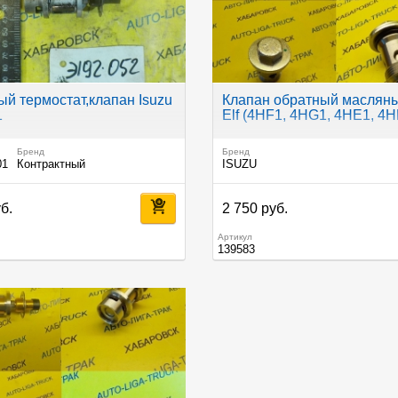
й термостат,клапан Isuzu
Клапан обратный масляны
1
Elf (4HF1, 4HG1, 4HE1, 4H
Бренд
Бренд
01
Контрактный
ISUZU
б.
2 750 руб.
Артикул
139583