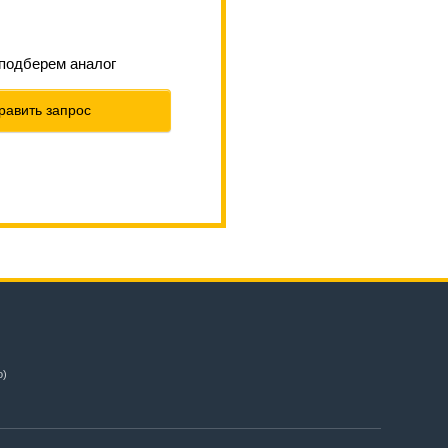
 подберем аналог
равить запрос
о)