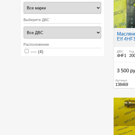
Выберите ДВС
Масляны
Elf 4HF
Расположение
Apply ---- filter
Apply ---- filter
---- (4)
ДВС
Год
4HF1
20
3 500 ру
Артикул
138469