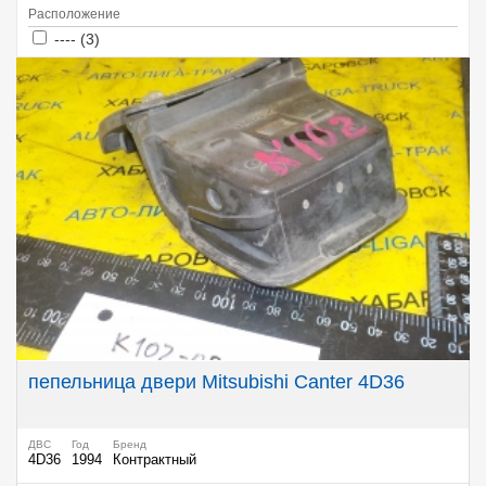
Расположение
Apply ---- filter
Apply ---- filter
---- (3)
пепельница двери Mitsubishi Canter 4D36
ДВС
Год
Бренд
4D36
1994
Контрактный