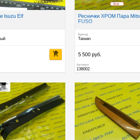
 Isuzu Elf
Реснички ХРОМ Пара Mitsu
FUSO
Бренд
ный
Taiwan
.
5 500 руб.
Артикул
138002