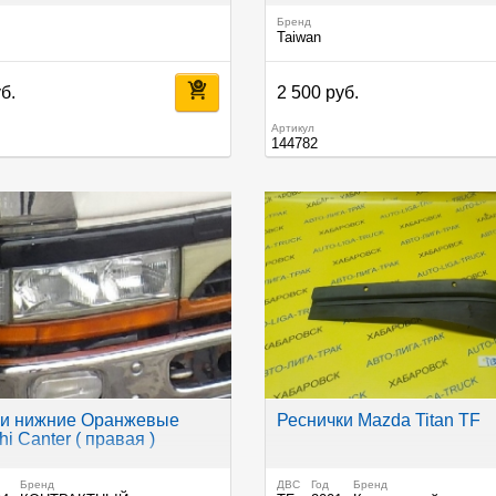
Бренд
Taiwan
б.
2 500 руб.
Артикул
144782
ки нижние Оранжевые
Реснички Mazda Titan TF
hi Canter ( правая )
Бренд
ДВС
Год
Бренд