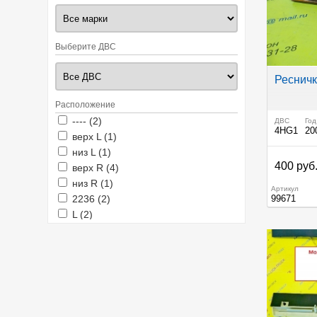
Выберите ДВС
Ресничк
Расположение
Apply ---- filter
Apply ---- filter
---- (2)
ДВС
Год
4HG1
20
Apply верх L filter
Apply верх L filter
верх L (1)
Apply низ L filter
Apply низ L filter
низ L (1)
400 руб
Apply верх R filter
Apply верх R filter
верх R (4)
Apply низ R filter
Apply низ R filter
низ R (1)
Артикул
Apply 2236 filter
Apply 2236 filter
2236 (2)
99671
Apply L filter
Apply L filter
L (2)
Apply R filter
Apply R filter
R (4)