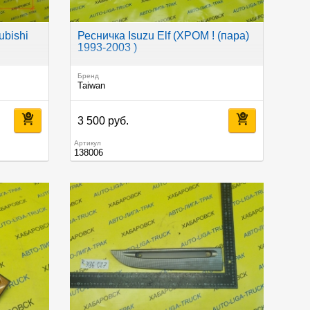
bishi
Ресничка Isuzu Elf (ХРОМ ! (пара)
1993-2003 )
Бренд
Taiwan
3 500 руб.
Артикул
138006