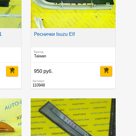
1
Реснички Isuzu Elf
Бренд
Taiwan
950 руб.
Артикул
110948