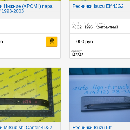
и Нижние (ХРОМ !) пара
Реснички Isuzu Elf 4JG2
f 1993-2003
ДВС
Год
Бренд
4JG2
1995
Контрактный
б.
1 000 руб.
Артикул
142343
и Mitsubishi Canter 4D32
Реснички Isuzu Elf