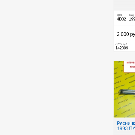
ДВС
Год
4D32
19
2 000 ру
Артикул
142099
Ресничк
1993 П