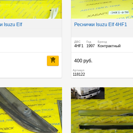
 Isuzu Elf
Реснички Isuzu Elf 4HF1
ДВС
Год
Бренд
4HF1
1997
Контрактный
.
400 руб.
Артикул
118122