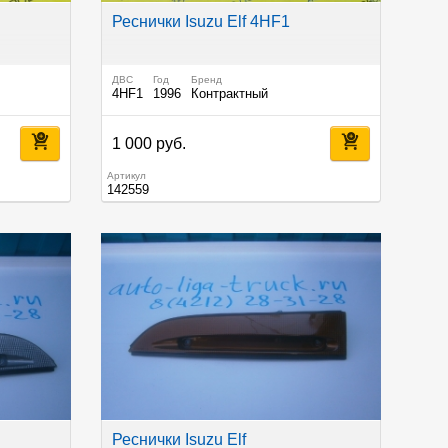
Реснички Isuzu Elf 4HF1
ДВС
Год
Бренд
4HF1
1996
Контрактный
1 000 руб.
Артикул
142559
Реснички Isuzu Elf