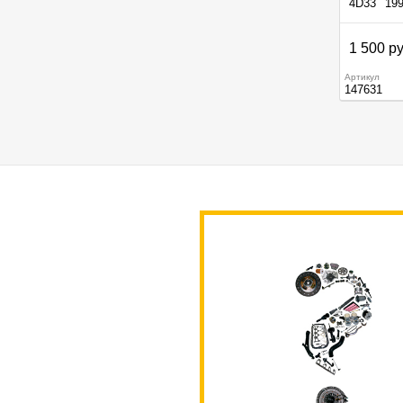
4D33
19
1 500 ру
Артикул
147631