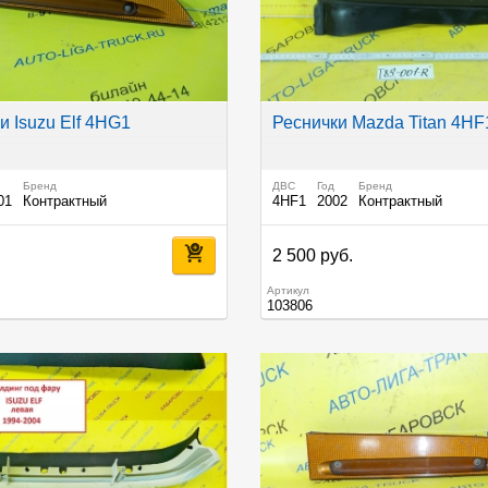
и Isuzu Elf 4HG1
Реснички Mazda Titan 4HF
Бренд
ДВС
Год
Бренд
01
Контрактный
4HF1
2002
Контрактный
.
2 500 руб.
Артикул
103806