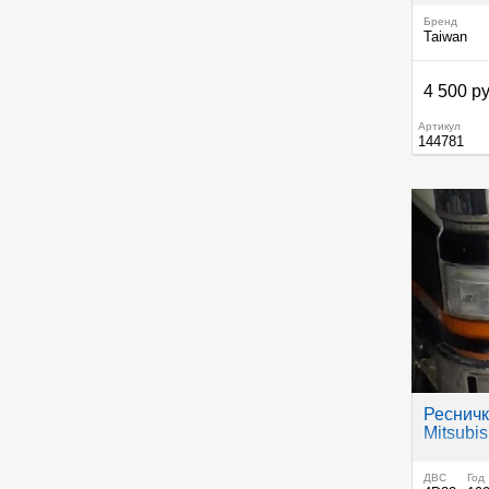
Бренд
Taiwan
4 500 ру
Артикул
144781
Реснич
Mitsubis
ДВС
Год