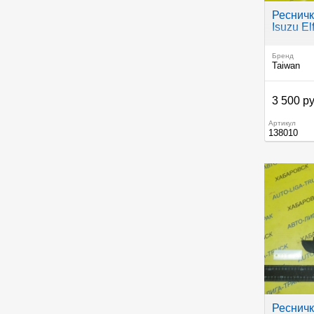
Ресничк
Isuzu El
Бренд
Taiwan
3 500 ру
Артикул
138010
Ресничк