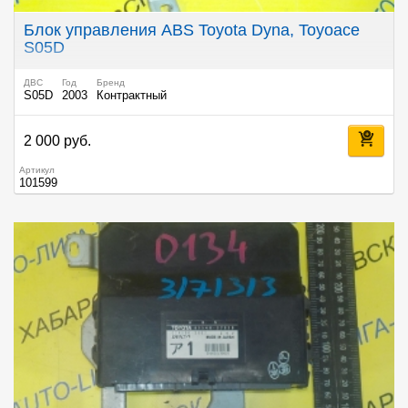
Блок управления ABS Toyota Dyna, Toyoace
S05D
ДВС
Год
Бренд
S05D
2003
Контрактный
2 000 руб.
Артикул
101599