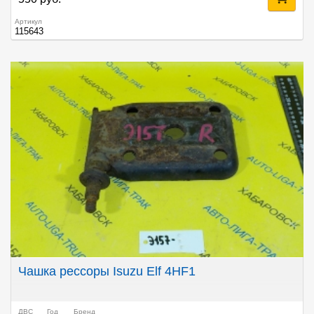
Артикул
115643
Чашка рессоры Isuzu Elf 4HF1
ДВС
Год
Бренд