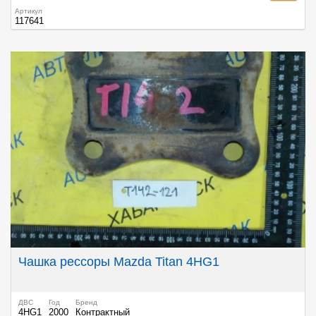
Артикул
117641
Чашка рессоры Mazda Titan 4HG1
ДВС
Год
Бренд
4HG1
2000
Контрактный