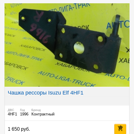
Чашка рессоры Isuzu Elf 4HF1
ДВС
Год
Бренд
4HF1
1996
Контрактный
1 650 руб.