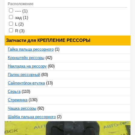
Расположение
Apply ---- filter
Apply ---- filter
---- (1)
Apply зад filter
Apply зад filter
зад (1)
Apply L filter
Apply L filter
L (2)
Apply R filter
Apply R filter
R (3)
Запчасти для КРЕПЛЕНИЕ РЕССОРЫ
Гайка пальца рессорного
(1)
Кронштейн рессоры
(42)
Накладка на рессору
(60)
Палец рессорный
(83)
Сайлентблок-втулка
(13)
Серьга
(110)
Стремянка
(130)
Чашка рессоры
(92)
Шайба пальца рессорного
(2)