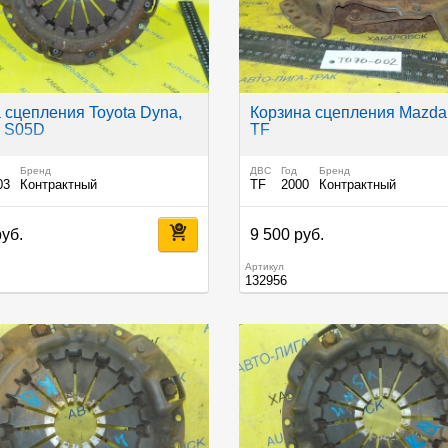
 сцепления Toyota Dyna,
Корзина сцепления Mazda 
e S05D
TF
Бренд
ДВС
Год
Бренд
03
Контрактный
TF
2000
Контрактный
руб.
9 500 руб.
Артикул
132956