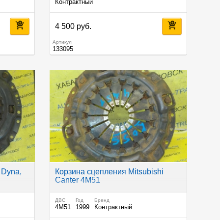
Контрактный
4 500 руб.
Артикул
133095
 Dyna,
Корзина сцепления Mitsubishi
Canter 4M51
ДВС
Год
Бренд
4M51
1999
Контрактный