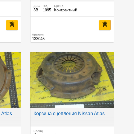
ДВС
Год
Бренд
3B
1995
Контрактный
Артикул
133045
 Atlas
Корзина сцепления Nissan Atlas
Бренд