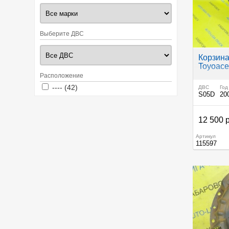
Выберите ДВС
Корзина
Toyoac
Расположение
Apply ---- filter
Apply ---- filter
---- (42)
ДВС
Год
S05D
20
12 500 
Артикул
115597