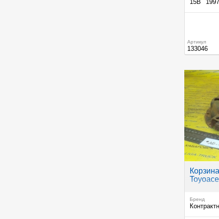
15B
199
Артикул
133046
Корзина
Toyoace
Бренд
Контракт