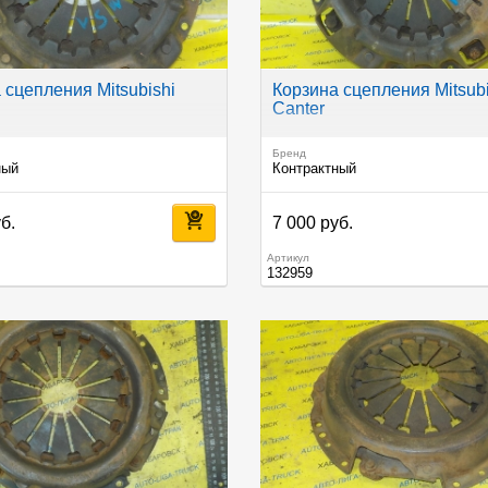
 сцепления Mitsubishi
Корзина сцепления Mitsubi
Canter
Бренд
ный
Контрактный
б.
7 000 руб.
Артикул
132959