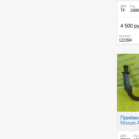
ДВС
Год
TF
1998
4 500 ру
Артикул
122394
Приёмна
Nissan 
ДВС
Год