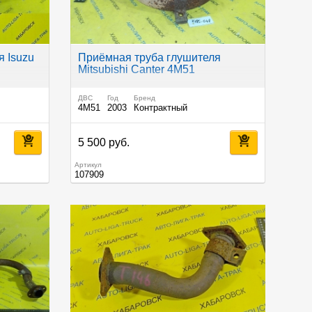
 Isuzu
Приёмная труба глушителя
Mitsubishi Canter 4M51
ДВС
Год
Бренд
4M51
2003
Контрактный
5 500 руб.
Артикул
107909