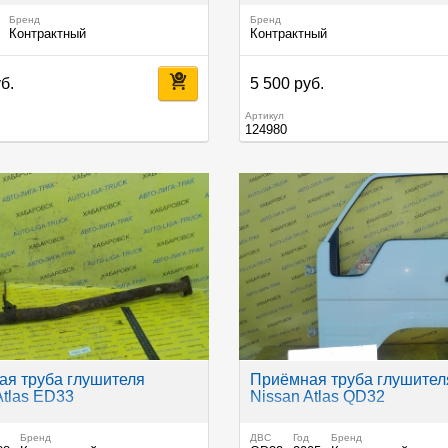
Бренд
Бренд
Контрактный
Контрактный
б.
5 500 руб.
Артикул
124980
я труба глушителя
Приёмная труба глушител
Atlas ED33
Nissan Atlas QD32
Бренд
ДВС
Год
Бренд