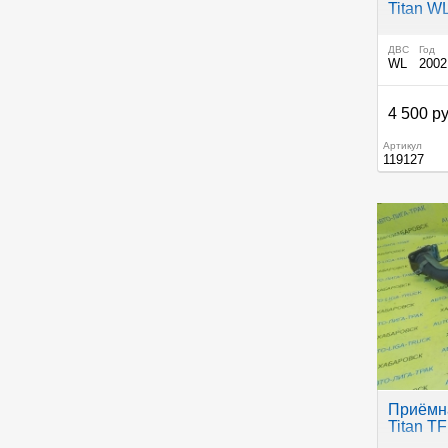
Titan W
ДВС
Год
WL
2002
4 500 ру
Артикул
119127
Приёмна
Titan TF