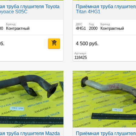
я труба глушителя Toyota
Приёмная труба глушител
oyoace S05C
Titan 4HG1
Бренд
ДВС
Год
Бренд
00
Контрактный
4HG1
2000
Контрактный
б.
4 500 руб.
Артикул
118425
я труба глушителя Mazda
Приёмная труба глушител