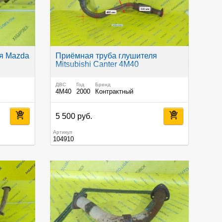
я Mazda
Приёмная труба глушителя
Mitsubishi Canter 4M40
ДВС
Год
Бренд
4M40
2000
Контрактный
5 500 руб.
Артикул
104910