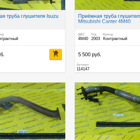
я труба глушителя Isuzu
Приёмная труба глушител
2
Mitsubishi Canter 4M40
нд
ДВС
Год
Бренд
нтрактный
4M40
2003
Контрактный
б.
5 500 руб.
Артикул
114147