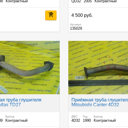
88
Контрактный
QD32
2005
Контрактный
.
4 500 руб.
Артикул
135029
я труба глушителя
Приёмная труба глушител
Atlas TD27
Mitsubishi Canter 4D32
Бренд
ДВС
Год
Бренд
89
Контрактный
4D32
1990
Контрактный