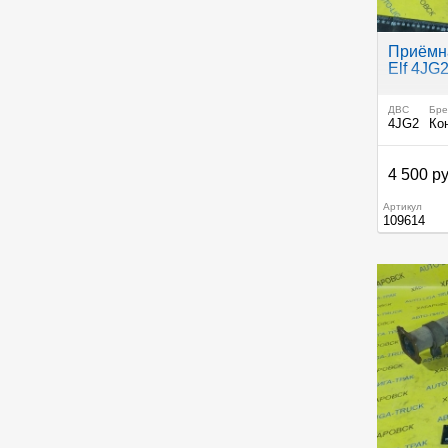
Приёмна
Elf 4JG
ДВС
Бре
4JG2
Ко
4 500 ру
Артикул
109614