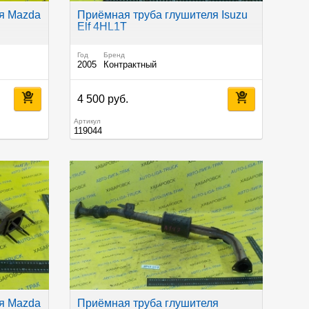
я Mazda
Приёмная труба глушителя Isuzu
Elf 4HL1T
Год
Бренд
2005
Контрактный
4 500 руб.
Артикул
119044
я Mazda
Приёмная труба глушителя