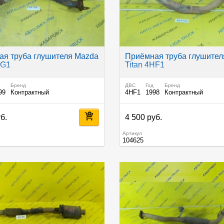
я труба глушителя Mazda
Приёмная труба глушител
HG1
Titan 4HF1
Бренд
ДВС
Год
Бренд
99
Контрактный
4HF1
1998
Контрактный
б.
4 500 руб.
Артикул
104625