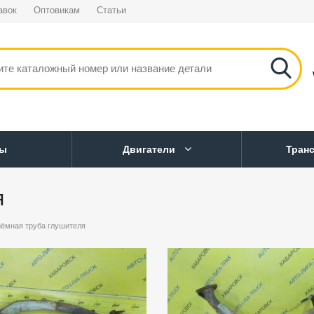
авок
Оптовикам
Статьи
ны
Двигатели
Тран
я
ёмная труба глушителя