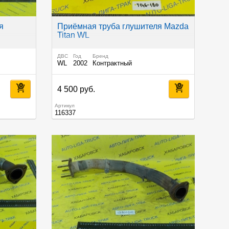
я
Приёмная труба глушителя Mazda
Titan WL
ДВС
Год
Бренд
WL
2002
Контрактный
4 500 руб.
Артикул
116337