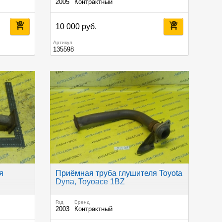
2005
Контрактный
10 000 руб.
Артикул
135598
я
Приёмная труба глушителя Toyota
Dyna, Toyoace 1BZ
Год
Бренд
2003
Контрактный