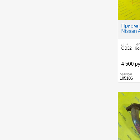
Приёмна
Nissan 
ДВС
Бр
QD32
Ко
4 500 ру
Артикул
105106