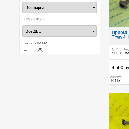
Выберите ДВС
Приёмна
Titan 4
Расположение
Apply ---- filter
Apply ---- filter
---- (30)
ДВС
Год
4HG1
19
4 500 ру
Артикул
104152