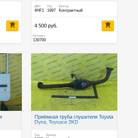
ДВС
Год
Бренд
4HF1
1997
Контрактный
4 500 руб.
Артикул
130700
я
Приёмная труба глушителя Toyota
Dyna, Toyoace 2KD
Год
Бренд