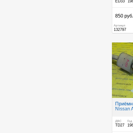
ED33
19
850 руб
Артикул
132797
Приёмна
Nissan 
ДВС
Год
TD27
19