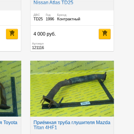
Nissan Atlas TD25
ДВС
Год
Бренд
TD25
1996
Контрактный
4 000 руб.
Артикул
121116
я Toyota
Приёмная труба глушителя Mazda
Titan 4HF1