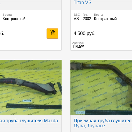
L
Titan VS
Бренд
ДВС
Год
Бренд
Контрактный
VS
2002
Контрактный
б.
4 500 руб.
Артикул
119465
я труба глушителя Mazda
Приёмная труба глушител
Dyna, Toyoace