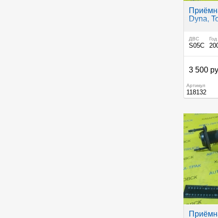
Приёмна
Dyna, T
ДВС
Год
S05C
20
3 500 ру
Артикул
118132
Приёмна