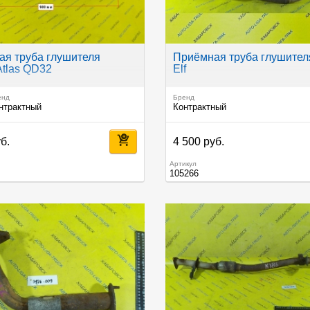
я труба глушителя
Приёмная труба глушителя
Atlas QD32
Elf
енд
Бренд
нтрактный
Контрактный
б.
4 500 руб.
Артикул
105266