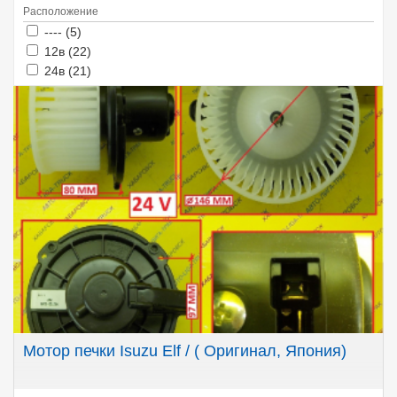
Расположение
Apply ---- filter
Apply ---- filter
---- (5)
Apply 12в filter
Apply 12в filter
12в (22)
Apply 24в filter
Apply 24в filter
24в (21)
Мотор печки Isuzu Elf / ( Оригинал, Япония)