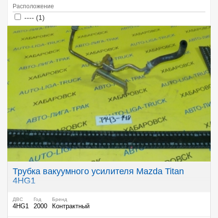
Расположение
Apply ---- filter
Apply ---- filter
---- (1)
Трубка вакуумного усилителя Mazda Titan
4HG1
ДВС
Год
Бренд
4HG1
2000
Контрактный