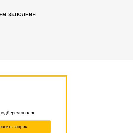
 не заполнен
 подберем аналог
равить запрос