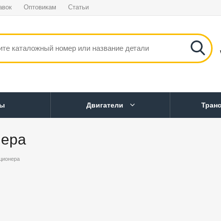
авок
Оптовикам
Статьи
ны
Двигатели
Тран
нера
ционера