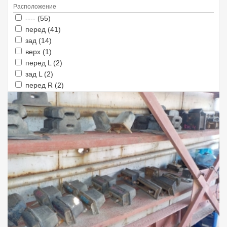
Расположение
Apply ---- filter
Apply ---- filter
---- (55)
Apply перед filter
Apply перед filter
перед (41)
Apply зад filter
Apply зад filter
зад (14)
Apply верх filter
Apply верх filter
верх (1)
Apply перед L filter
Apply перед L filter
перед L (2)
Apply зад L filter
Apply зад L filter
зад L (2)
Apply перед R filter
Apply перед R filter
перед R (2)
Apply зад R filter
Apply зад R filter
зад R (1)
Apply 2245 filter
Apply 2245 filter
2245 (2)
Apply 2270 filter
Apply 2270 filter
2270 (3)
Apply 2294 filter
Apply 2294 filter
2294 (1)
Apply 2298 filter
Apply 2298 filter
2298 (1)
Apply L filter
Apply L filter
L (2)
Apply R filter
Apply R filter
R (2)