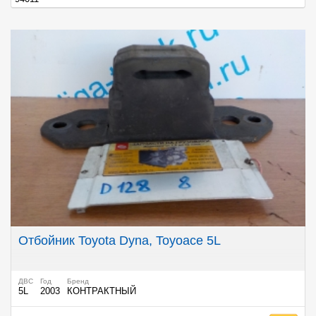
Отбойник Toyota Dyna, Toyoace 5L
ДВС
Год
Бренд
5L
2003
КОНТРАКТНЫЙ