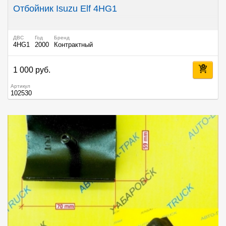
Отбойник Isuzu Elf 4HG1
ДВС
Год
Бренд
4HG1
2000
Контрактный
1 000 руб.
Артикул
102530