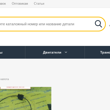
авок
Оптовикам
Статьи
ны
Двигатели
Тран
 капота