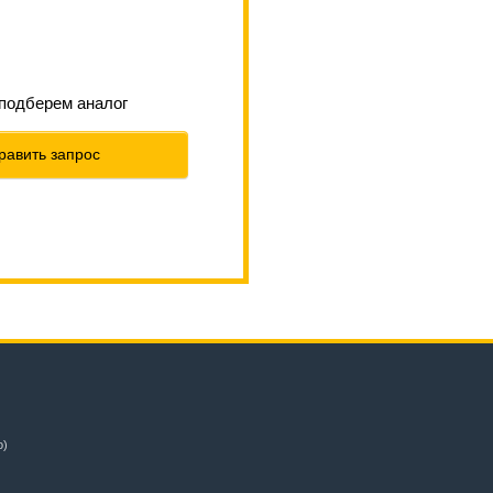
 подберем аналог
равить запрос
о)