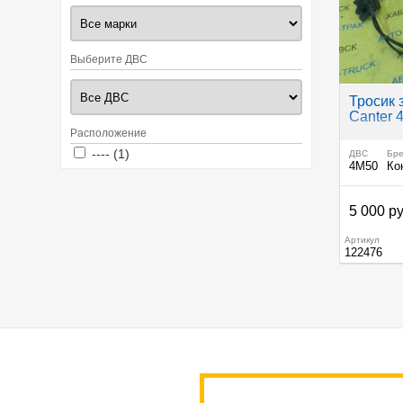
Выберите ДВС
Тросик 
Canter 
Расположение
Apply ---- filter
Apply ---- filter
---- (1)
ДВС
Бр
4M50
Ко
5 000 ру
Артикул
122476