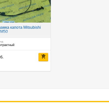
замка капота Mitsubishi
4M50
енд
нтрактный
б.