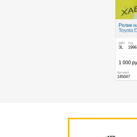
Ролик 
Toyota 
ДВС
Год
3L
1996
1 000 ру
Артикул
145047