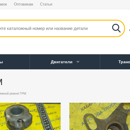
авок
Оптовикам
Статьи
ны
Двигатели
Тран
М
тяжной ремня ГРМ