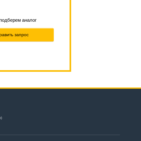
 подберем аналог
равить запрос
о)