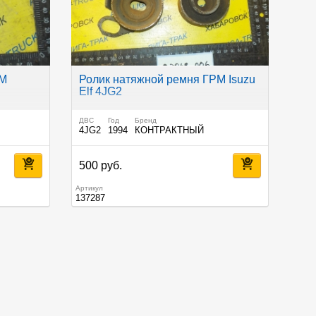
РМ
Ролик натяжной ремня ГРМ Isuzu
Elf 4JG2
ДВС
Год
Бренд
4JG2
1994
КОНТРАКТНЫЙ
500 руб.
Артикул
137287