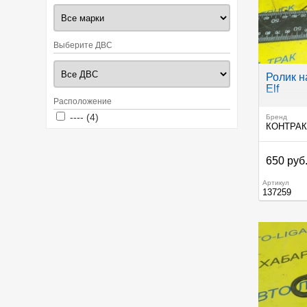
Выберите ДВС
Ролик н
Elf
Расположение
Apply ---- filter
Apply ---- filter
---- (4)
Бренд
КОНТРА
650 руб
Артикул
137259