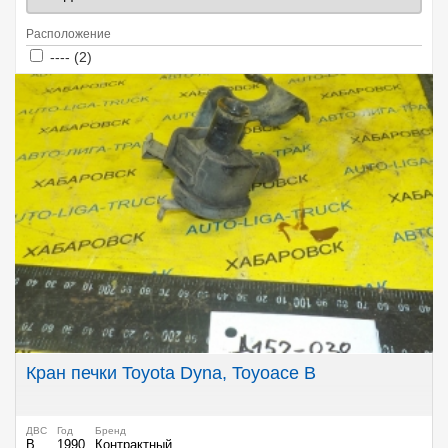
Расположение
Apply ---- filter
Apply ---- filter
---- (2)
Кран печки Toyota Dyna, Toyoace B
ДВС
Год
Бренд
B
1990
Контрактный