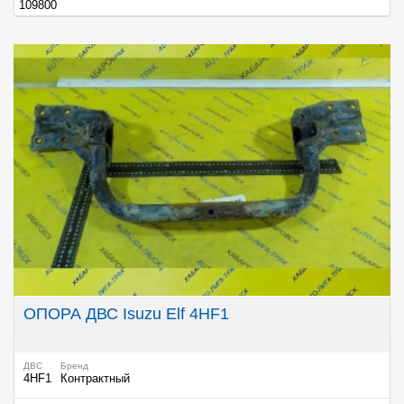
109800
ОПОРА ДВС Isuzu Elf 4HF1
ДВС
Бренд
4HF1
Контрактный