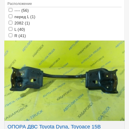
Расположение
Apply ---- filter
Apply ---- filter
---- (56)
Apply перед L filter
Apply перед L filter
перед L (1)
Apply 2082 filter
Apply 2082 filter
2082 (1)
Apply L filter
Apply L filter
L (40)
Apply R filter
Apply R filter
R (41)
ОПОРА ДВС Toyota Dyna, Toyoace 15B