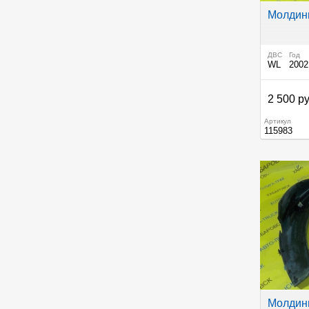
Молдинг
ДВС
Год
WL
2002
2 500 ру
Артикул
115983
Молдинг