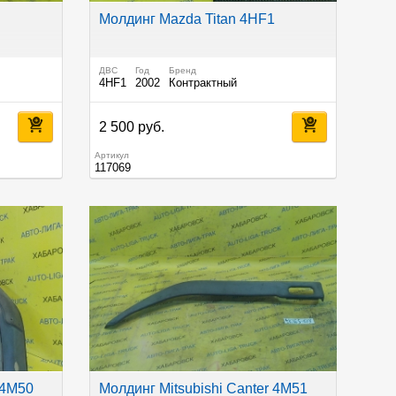
Молдинг Mazda Titan 4HF1
ДВС
Год
Бренд
4HF1
2002
Контрактный
2 500 руб.
Артикул
117069
 4M50
Молдинг Mitsubishi Canter 4M51