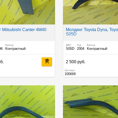
 Mitsubishi Canter 4M40
Молдинг Toyota Dyna, Toy
S05D
Бренд
ДВС
Год
Бренд
96
Контрактный
S05D
2004
Контрактный
б.
2 500 руб.
Артикул
100669