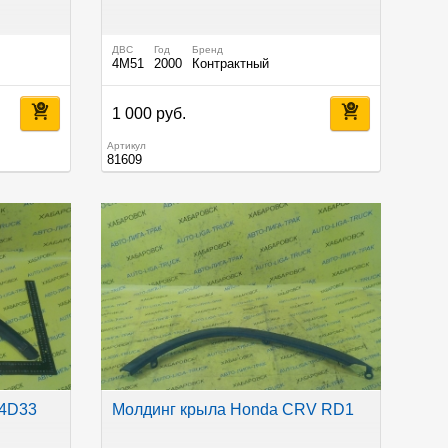
ДВС
Год
Бренд
4M51
2000
Контрактный
1 000 руб.
Артикул
81609
 4D33
Молдинг крыла Honda CRV RD1