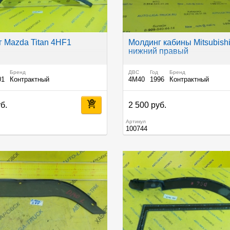
 Mazda Titan 4HF1
Молдинг кабины Mitsubishi
нижний правый
Бренд
ДВС
Год
Бренд
01
Контрактный
4M40
1996
Контрактный
б.
2 500 руб.
Артикул
100744