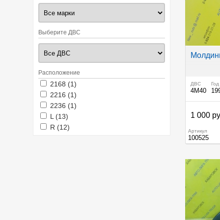
Выберите ДВС
Молдинг
Расположение
Apply 2168 filter
Apply 2168 filter
2168 (1)
ДВС
Год
4M40
19
Apply 2216 filter
Apply 2216 filter
2216 (1)
Apply 2236 filter
Apply 2236 filter
2236 (1)
1 000 ру
Apply L filter
Apply L filter
L (13)
Apply R filter
Apply R filter
R (12)
Артикул
100525