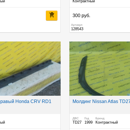
ный
Контрактный
.
300 руб.
Артикул
128543
Правый Honda CRV RD1
Молдинг Nissan Atlas TD2
ДВС
Год
Бренд
ный
TD27
1999
Контрактный