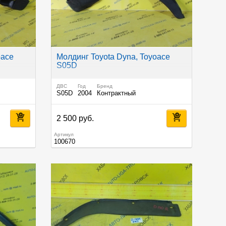
oace
Молдинг Toyota Dyna, Toyoace
S05D
ДВС
Год
Бренд
S05D
2004
Контрактный
2 500 руб.
Артикул
100670