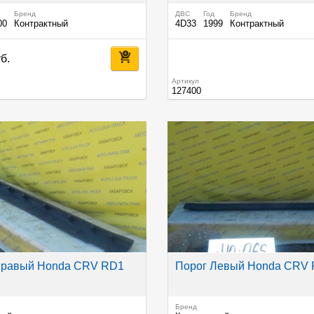
Бренд
ДВС
Год
Бренд
00
Контрактный
4D33
1999
Контрактный
б.
Артикул
127400
Правый Honda CRV RD1
Порог Левый Honda CRV
Бренд