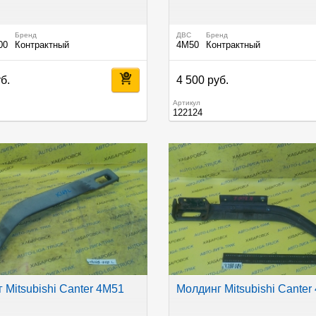
Бренд
ДВС
Бренд
00
Контрактный
4M50
Контрактный
б.
4 500 руб.
Артикул
122124
 Mitsubishi Canter 4M51
Молдинг Mitsubishi Canter