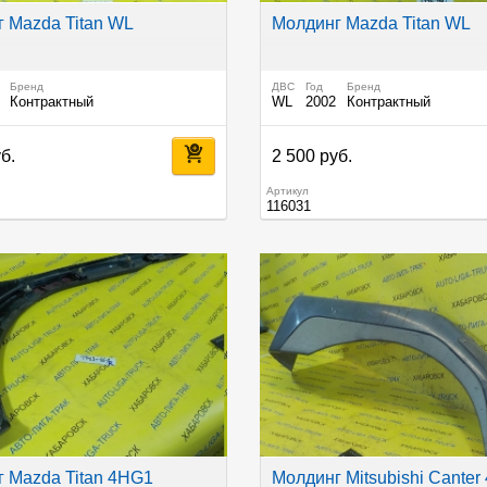
 Mazda Titan WL
Молдинг Mazda Titan WL
Бренд
ДВС
Год
Бренд
Контрактный
WL
2002
Контрактный
б.
2 500 руб.
Артикул
116031
 Mazda Titan 4HG1
Молдинг Mitsubishi Canter