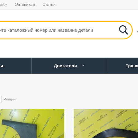
авок
Оптовикам
Статьи
ны
Двигатели
Тран
Молдинг