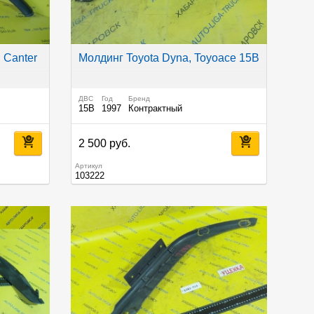
 Canter
Молдинг Toyota Dyna, Toyoace 15B
ДВС
Год
Бренд
15B
1997
Контрактный
2 500 руб.
Артикул
103222