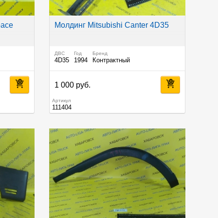
oace
Молдинг Mitsubishi Canter 4D35
ДВС
Год
Бренд
4D35
1994
Контрактный
1 000 руб.
Артикул
111404