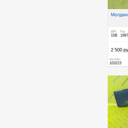
Молдинг
ДВС
Год
15B
199
2 500 ру
Артикул
103223