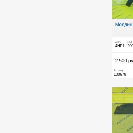
Молдинг
ДВС
Год
4HF1
20
2 500 ру
Артикул
100679