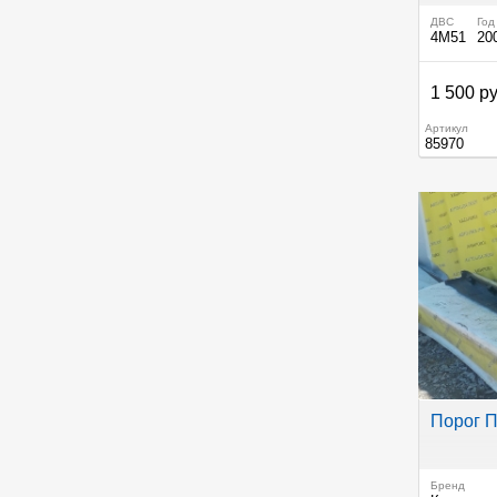
ДВС
Год
4M51
20
1 500 ру
Артикул
85970
Порог 
Бренд