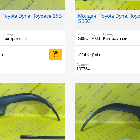
 Toyota Dyna, Toyoace 15B
Молдинг Toyota Dyna, Toy
S05C
Бренд
ДВС
Год
Бренд
7
Контрактный
S05C
2003
Контрактный
б.
2 500 руб.
Артикул
107784