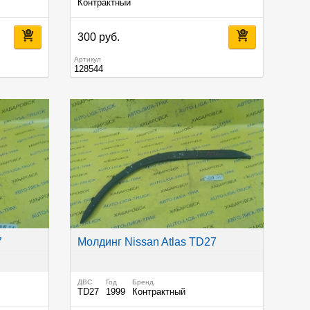
Контрактный
300 руб.
Артикул
128544
7
Молдинг Nissan Atlas TD27
ДВС
Год
Бренд
TD27
1999
Контрактный