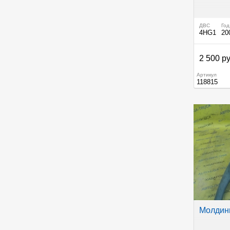
ДВС
Год
4HG1
20
2 500 ру
Артикул
118815
Молдинг