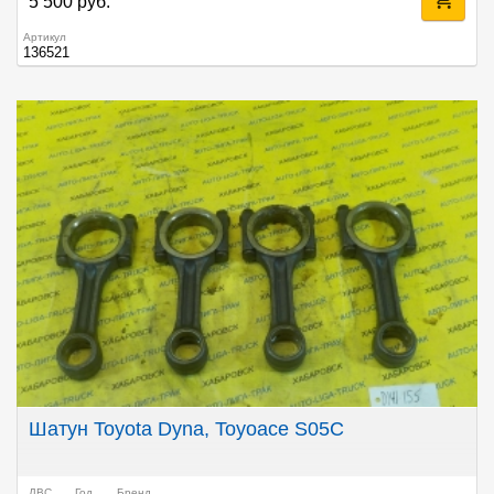
5 500 руб.
Артикул
136521
Шатун Toyota Dyna, Toyoace S05C
ДВС
Год
Бренд