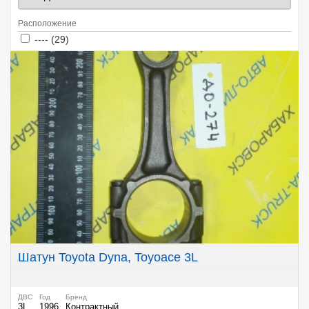
Расположение
Apply ---- filter
Apply ---- filter
---- (29)
Шатун Toyota Dyna, Toyoace 3L
ДВС
Год
Бренд
3L
1996
Контрактный