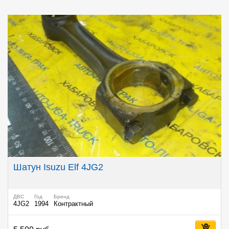
Шатун Isuzu Elf 4JG2
ДВС
Год
Бренд
4JG2
1994
Контрактный