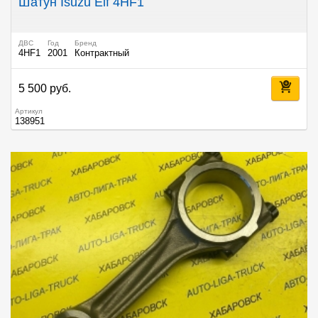
Шатун Isuzu Elf 4HF1
ДВС
Год
Бренд
4HF1
2001
Контрактный
5 500 руб.
Артикул
138951