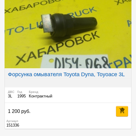
Форсунка омывателя Toyota Dyna, Toyoace 3L
ДВС
Год
Бренд
3L
1995
Контрактный
1 200 руб.
Артикул
151336