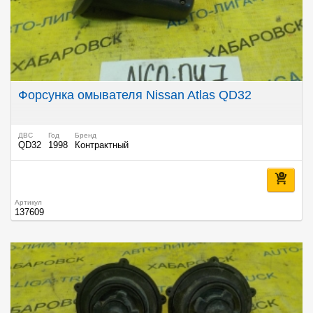
Форсунка омывателя Nissan Atlas QD32
ДВС
Год
Бренд
QD32
1998
Контрактный
Артикул
137609