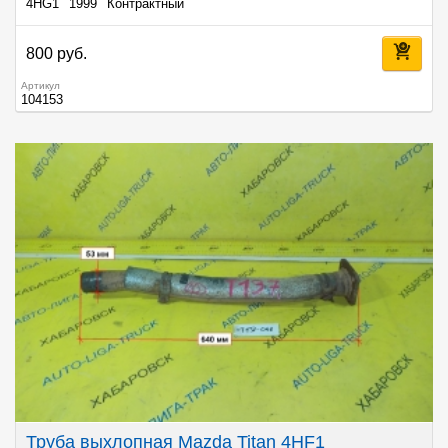
4HG1
1999
Контрактный
800 руб.
Артикул
104153
Труба выхлопная Mazda Titan 4HF1