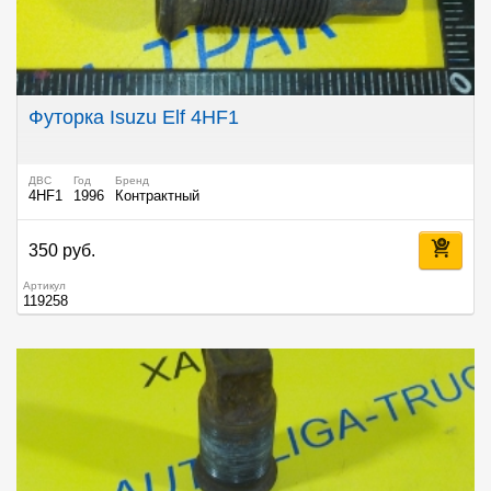
Футорка Isuzu Elf 4HF1
ДВС
Год
Бренд
4HF1
1996
Контрактный
350 руб.
Артикул
119258