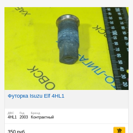
Футорка Isuzu Elf 4HL1
ДВС
Год
Бренд
4HL1
2003
Контрактный
350 руб.