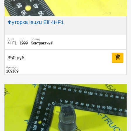
Футорка Isuzu Elf 4HF1
ДВС
Год
Бренд
4HF1
1999
Контрактный
350 руб.
Артикул
109189