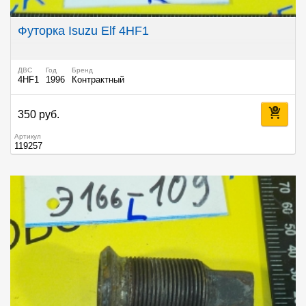
Футорка Isuzu Elf 4HF1
ДВС
Год
Бренд
4HF1
1996
Контрактный
350 руб.
Артикул
119257