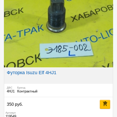
Футорка Isuzu Elf 4HJ1
ДВС
Бренд
4HJ1
Контрактный
350 руб.
Артикул
119549