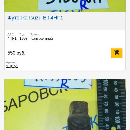
Футорка Isuzu Elf 4HF1
ДВС
Год
Бренд
4HF1
1997
Контрактный
550 руб.
Артикул
118151