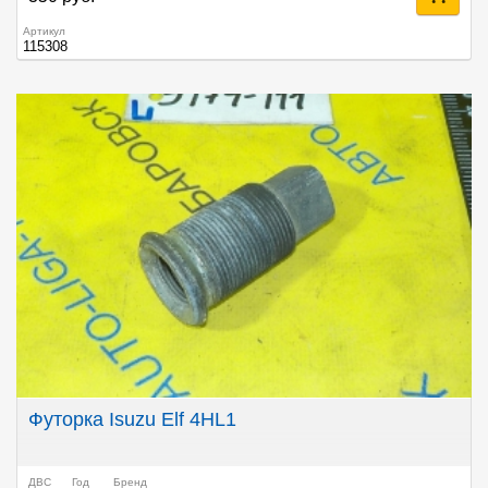
Артикул
115308
Футорка Isuzu Elf 4HL1
ДВС
Год
Бренд