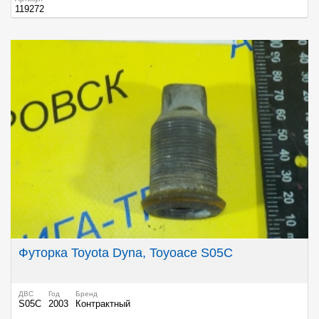
119272
Футорка Toyota Dyna, Toyoace S05C
ДВС
Год
Бренд
S05C
2003
Контрактный