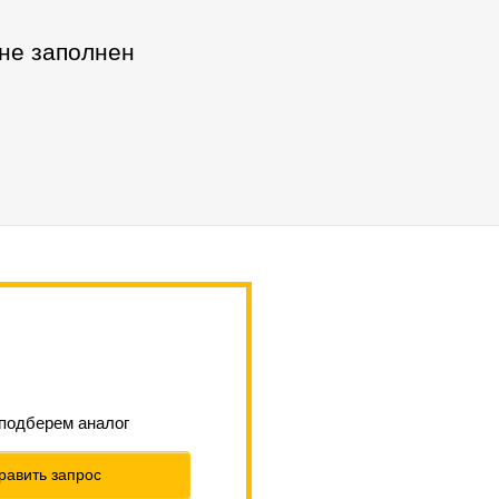
 не заполнен
 подберем аналог
равить запрос