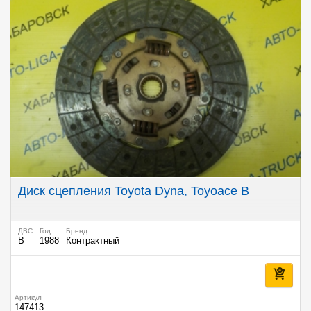
Диск сцепления Toyota Dyna, Toyoace B
ДВС
Год
Бренд
B
1988
Контрактный
Артикул
147413