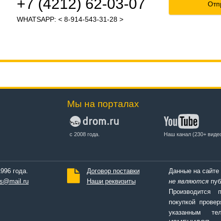
+7 (4212) 62-03-07
Отп
WHATSAPP: < 8-914-543-31-28 >
Мы на порталах
с 2008 года.
Наш канал (230+ виде
996 года.
Договор поставки
Данные на сайте
s@mail.ru
Наши реквизиты
не являются
пуб
Производится 
покупкой провер
указанным т