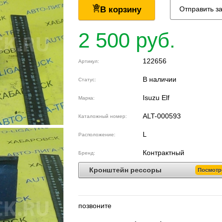
В корзину
Отправить з
2 500 руб.
122656
Артикул:
В наличии
Статус:
Isuzu Elf
Марка:
ALT-000593
Каталожный номер:
L
Расположение:
Контрактный
Бренд:
Кронштейн рессоры
Посмотр
позвоните