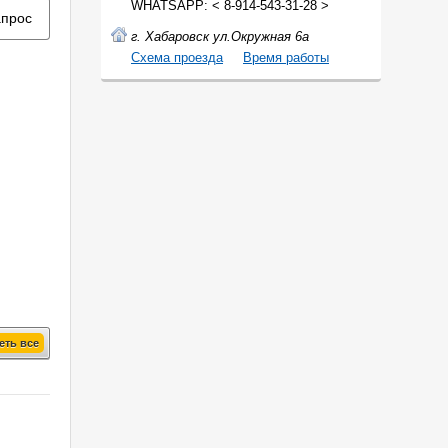
WHATSAPP: < 8-914-543-31-28 >
апрос
г. Хабаровск ул.Окружная 6а
Cхема проезда
Время работы
еть все