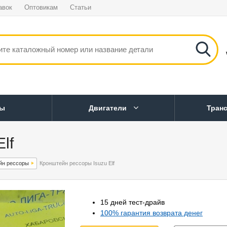
авок
Оптовикам
Статьи
ны
Двигатели
Тран
lf
йн рессоры
Кронштейн рессоры Isuzu Elf
15 дней тест-драйв
100% гарантия возврата денег