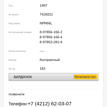
1997
Год:
7426021
№ рамы:
NPR66L
Код рамы:
8-97856-166-2
Каталожный номер:
8-97856-166-4
8-97853-281-6
----
Расположение:
Контрактный
Бренд:
183
№ ам:
БАРДАЧОК
Посмотреть все
позвоните
+7 (4212) 62-03-07
Телефон: