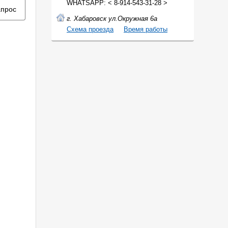
WHATSAPP: < 8-914-543-31-28 >
апрос
г. Хабаровск ул.Окружная 6а
Cхема проезда
Время работы