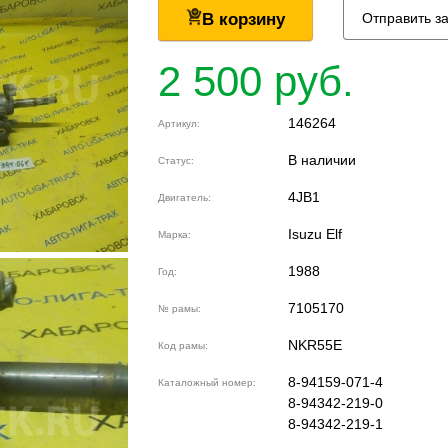
В корзину
Отправить з
2 500 руб.
146264
Артикул:
В наличии
Статус:
4JB1
Двигатель:
Isuzu Elf
Марка:
1988
Год:
7105170
№ рамы:
NKR55E
Код рамы:
8-94159-071-4
Каталожный номер:
8-94342-219-0
8-94342-219-1