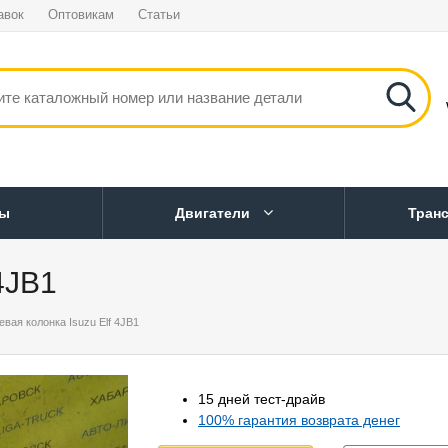
авок
Оптовикам
Статьи
ны
Двигатели
Тран
4JB1
евая колонка Isuzu Elf 4JB1
15 дней тест-драйв
100% гарантия возврата денег