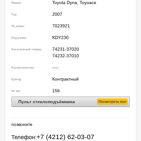
Toyota Dyna, Toyoace
Марка:
2007
Год:
7023921
№ рамы:
KDY230
Код рамы:
74231-37020
Каталожный номер:
74232-37010
----
Расположение:
Контрактный
Бренд:
156
№ ам:
Пульт стеклоподъёмника
Посмотреть все
позвоните
+7 (4212) 62-03-07
Телефон: