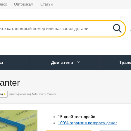
авок
Оптовикам
Статьи
ны
Двигатели
Тран
anter
о)
Дверь(железо) Mitsubishi Canter
15 дней тест-драйв
100% гарантия возврата денег