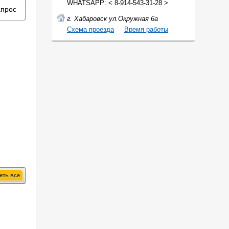
WHATSAPP: < 8-914-543-31-28 >
апрос
г. Хабаровск ул.Окружная 6а
Cхема проезда
Время работы
еть все