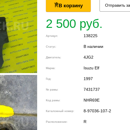
В корзину
Отправить з
2 500 руб.
138225
Артикул:
В наличии
Статус:
4JG2
Двигатель:
Isuzu Elf
Марка:
1997
Год:
7431737
№ рамы:
NHR69E
Код рамы:
8-97036-107-2
Каталожный номер:
R
Расположение: