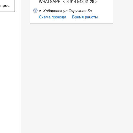
WHATSAPP: < 8-914-543-31-28 >
апрос
г. Хабаровск ул.Окружная 6а
Cхема проезда
Время работы