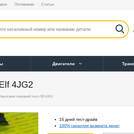
авок
Оптовикам
Статьи
ны
Двигатели
Тран
Elf 4JG2
Брызговик передний Isuzu Elf 4JG2
15 дней тест-драйв
100% гарантия возврата денег