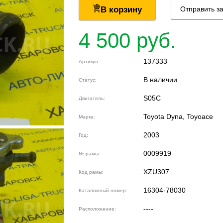
В корзину
Отправить з
4 500 руб.
137333
Артикул:
В наличии
Статус:
S05C
Двигатель:
Toyota Dyna, Toyoace
Марка:
2003
Год:
0009919
№ рамы:
XZU307
Код рамы:
16304-78030
Каталожный номер:
----
Расположение: