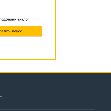
 подберем аналог
равить запрос
о)