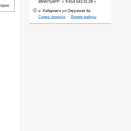
WHATSAPP: < 8-914-543-31-28 >
апрос
г. Хабаровск ул.Окружная 6а
Cхема проезда
Время работы