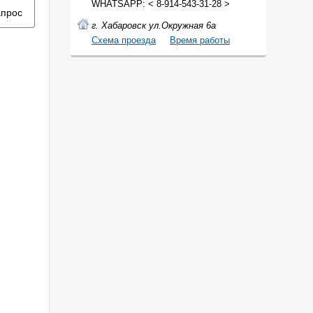
WHATSAPP: < 8-914-543-31-28 >
апрос
г. Хабаровск ул.Окружная 6а
Cхема проезда
Время работы