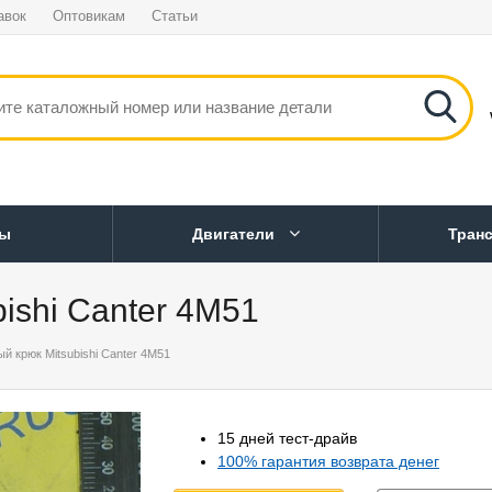
авок
Оптовикам
Статьи
ны
Двигатели
Тран
ishi Canter 4M51
й крюк Mitsubishi Canter 4M51
15 дней тест-драйв
100% гарантия возврата денег