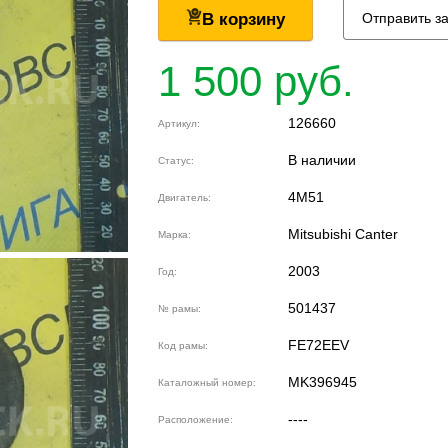
В корзину
Отправить з
1 500 руб.
126660
Артикул:
В наличии
Статус:
4M51
Двигатель:
Mitsubishi Canter
Марка:
2003
Год:
501437
№ рамы:
FE72EEV
Код рамы:
MK396945
Каталожный номер:
----
Расположение: