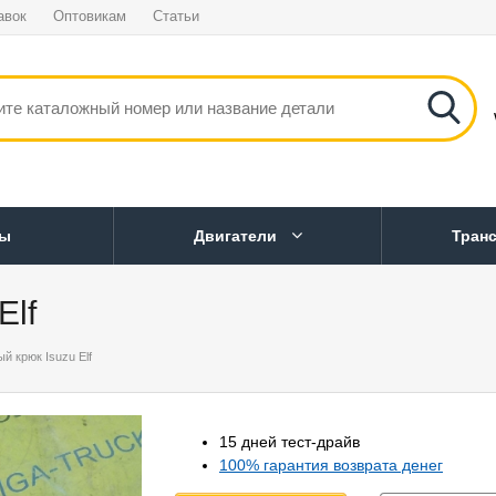
авок
Оптовикам
Статьи
ны
Двигатели
Тран
Elf
й крюк Isuzu Elf
15 дней тест-драйв
100% гарантия возврата денег