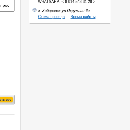
WHATSAPP: < 8-914-543-31-28 >
апрос
г. Хабаровск ул.Окружная 6а
Cхема проезда
Время работы
еть все