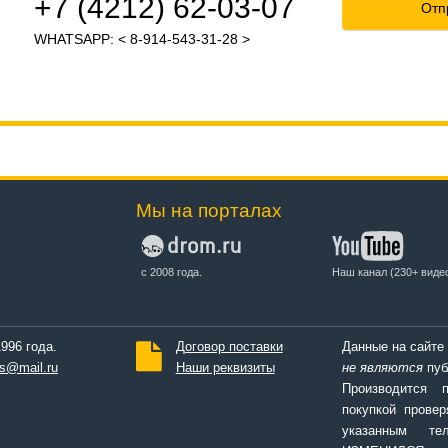
+7 (4212) 62-03-07
Отп
WHATSAPP: < 8-914-543-31-28 >
Мы на порталах
с 2008 года.
Наш канал (230+ виде
996 года.
Договор поставки
Данные на сайте
s@mail.ru
Наши реквизиты
не являются
пуб
Производится 
покупкой провер
указанным т