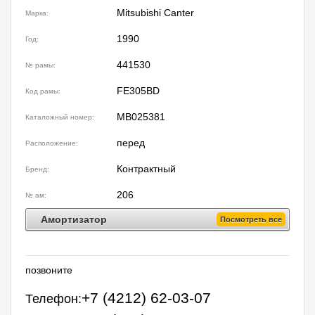
Mitsubishi Canter
Марка:
1990
Год:
441530
№ рамы:
FE305BD
Код рамы:
MB025381
Каталожный номер:
перед
Расположение:
Контрактный
Бренд:
206
№ ам:
Амортизатор
Посмотреть все
позвоните
+7 (4212) 62-03-07
Телефон: