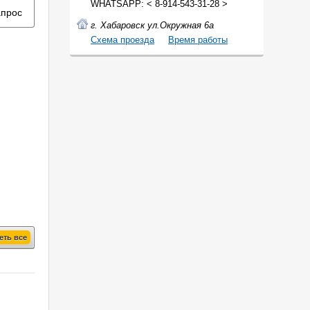
WHATSAPP: < 8-914-543-31-28 >
апрос
г. Хабаровск ул.Окружная 6а
Cхема проезда
Время работы
еть все