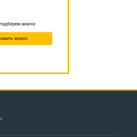
 подберем аналог
равить запрос
о)