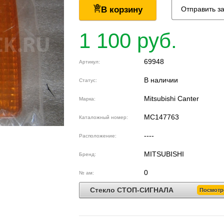
В корзину
Отправить з
1 100 руб.
69948
Артикул:
В наличии
Статус:
Mitsubishi Canter
Марка:
MC147763
Каталожный номер:
----
Расположение:
MITSUBISHI
Бренд:
0
№ ам:
Стекло СТОП-СИГНАЛА
Посмотр