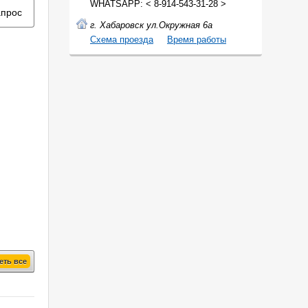
WHATSAPP: < 8-914-543-31-28 >
апрос
г. Хабаровск ул.Окружная 6а
Cхема проезда
Время работы
еть все