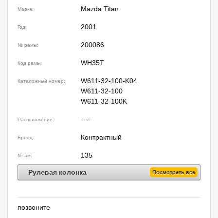
Mazda Titan
Марка:
2001
Год:
200086
№ рамы:
WH35T
Код рамы:
W611-32-100-K04
Каталожный номер:
W611-32-100
W611-32-100K
----
Расположение:
Контрактный
Бренд:
135
№ ам:
Рулевая колонка
Посмотреть все
позвоните