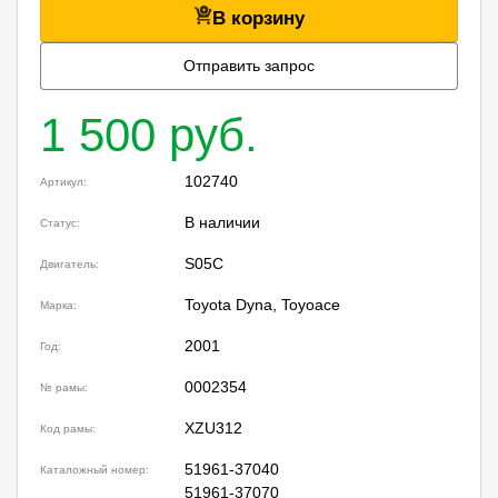
В корзину
Отправить запрос
1 500 руб.
102740
Артикул:
В наличии
Статус:
S05C
Двигатель:
Toyota Dyna, Toyoace
Марка:
2001
Год:
0002354
№ рамы:
XZU312
Код рамы:
51961-37040
Каталожный номер:
51961-37070