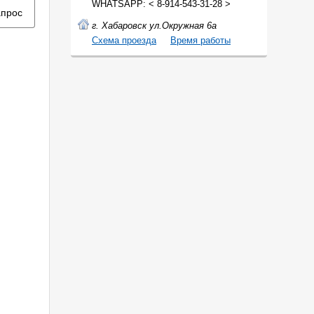
WHATSAPP: < 8-914-543-31-28 >
апрос
г. Хабаровск ул.Окружная 6а
Cхема проезда
Время работы