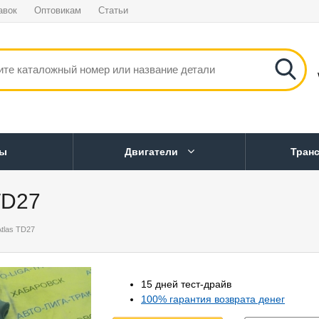
авок
Оптовикам
Статьи
ны
Двигатели
Тран
TD27
tlas TD27
15 дней тест-драйв
100% гарантия возврата денег