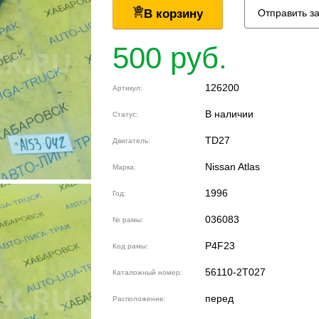
В корзину
Отправить з
500 руб.
126200
Артикул:
В наличии
Статус:
TD27
Двигатель:
Nissan Atlas
Марка:
1996
Год:
036083
№ рамы:
P4F23
Код рамы:
56110-2T027
Каталожный номер:
перед
Расположение: