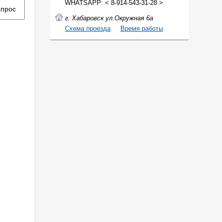
WHATSAPP: < 8-914-543-31-28 >
апрос
г. Хабаровск ул.Окружная 6а
Cхема проезда
Время работы