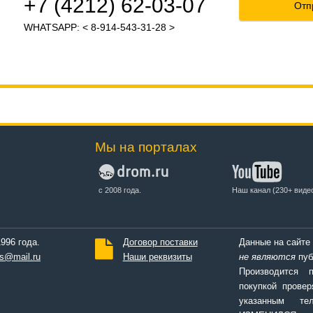
+7 (4212) 62-03-07
Отп
WHATSAPP: < 8-914-543-31-28 >
Мы на порталах
с 2008 года.
Наш канал (230+ виде
996 года.
Договор поставки
Данные на сайте
s@mail.ru
Наши реквизиты
не являются
пуб
Производится 
покупкой провер
указанным т