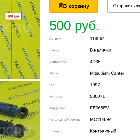
В корзину
Отправить з
500 руб.
118864
Артикул:
В наличии
Статус:
4D35
Двигатель:
Mitsubishi Canter
Марка:
1997
Год:
530071
№ рамы:
FE668EV
Код рамы:
MC114594
Каталожный номер:
Контрактный
Бренд: