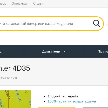
авок
Оптовикам
Статьи
ны
Двигатели
Тран
nter 4D35
hi Canter 4D35
15 дней тест-драйв
100% гарантия возврата денег