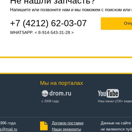
Не нашли запчасть?
Напишите или позвоните нам и мы поможем с поиском или
+7 (4212) 62-03-07
Отп
WHATSAPP: < 8-914-543-31-28 >
Мы на порталах
с 2008 года.
Наш канал (230+ виде
996 года.
Договор поставки
Данные на сайте
s@mail.ru
Наши реквизиты
не являются
пуб