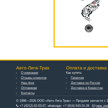
Авто-Лига-Трак
Оплата и доставка
О компании
Как купить
Отзывы клиентов
Гарантия
Наш блог
Доставка по России
Оптовикам
Доставка в Казахстан
Контакты
© 1996—2026 ООО «Авто Лига Трак» — Продаем запчасти с 1
+7 (4212) 62-03-07, whatsapp: +7 (914) 543-31-28
new_nut