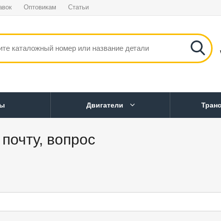
авок
Оптовикам
Статьи
ны
Двигатели
Тран
почту, вопрос