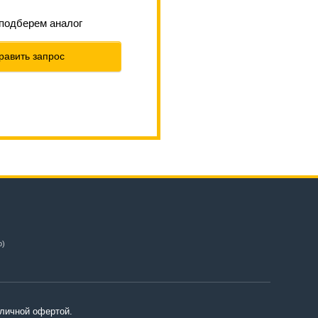
 подберем аналог
равить запрос
о)
личной офертой.