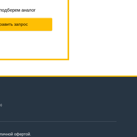
 подберем аналог
равить запрос
о)
личной офертой.