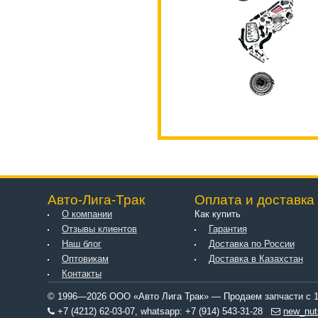
Авто-Лига-Трак
Оплата и доставка
О компании
Как купить
Отзывы клиентов
Гарантия
Наш блог
Доставка по России
Оптовикам
Доставка в Казахстан
Контакты
© 1996—2026 ООО «Авто Лига Трак» — Продаем запчасти с 1
+7 (4212) 62-03-07, whatsapp: +7 (914) 543-31-28
new_nut