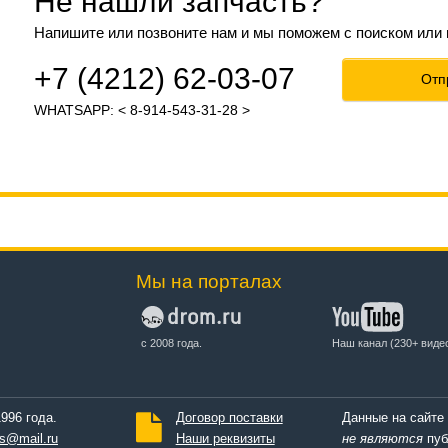
Не нашли запчасть?
Напишите или позвоните нам и мы поможем с поиском или
+7 (4212) 62-03-07
Отп
WHATSAPP: < 8-914-543-31-28 >
Мы на порталах
с 2008 года.
Наш канал (230+ виде
996 года.
Договор поставки
Данные на сайте
s@mail.ru
Наши реквизиты
не являются
пуб