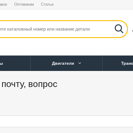
авок
Оптовикам
Статьи
ны
Двигатели
Тран
почту, вопрос