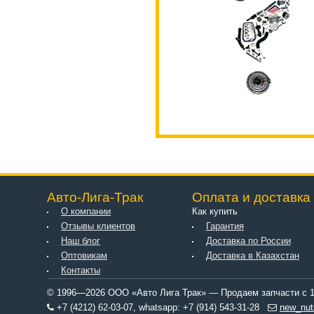
Авто-Лига-Трак
Оплата и доставка
О компании
Как купить
Отзывы клиентов
Гарантия
Наш блог
Доставка по России
Оптовикам
Доставка в Казахстан
Контакты
© 1996—2026 ООО «Авто Лига Трак» — Продаем запчасти с 1
+7 (4212) 62-03-07, whatsapp: +7 (914) 543-31-28
new_nut