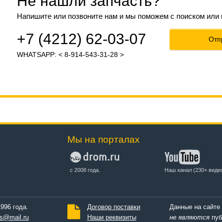
Не нашли запчасть?
Напишите или позвоните нам и мы поможем с поиском или
+7 (4212) 62-03-07
Отп
WHATSAPP: < 8-914-543-31-28 >
Мы на порталах
с 2008 года.
Наш канал (230+ виде
996 года.
Договор поставки
Данные на сайте
s@mail.ru
Наши реквизиты
не являются
пуб