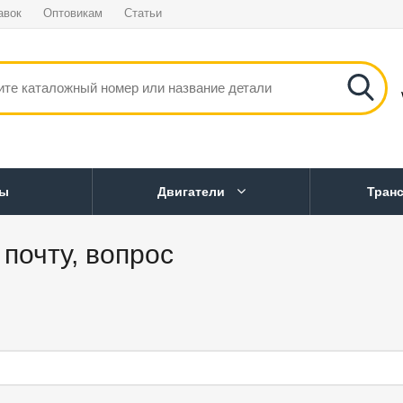
авок
Оптовикам
Статьи
ны
Двигатели
Тран
почту, вопрос